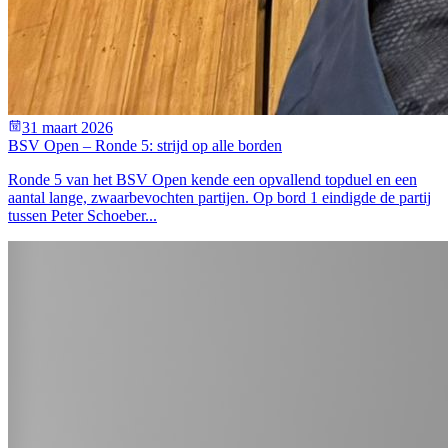
31 maart 2026
BSV Open – Ronde 5: strijd op alle borden
Ronde 5 van het BSV Open kende een opvallend topduel en een
aantal lange, zwaarbevochten partijen. Op bord 1 eindigde de partij
tussen Peter Schoeber...