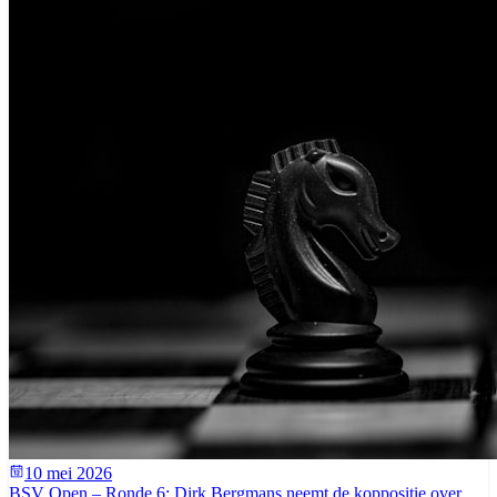
10 mei 2026
BSV Open – Ronde 6: Dirk Bergmans neemt de koppositie over