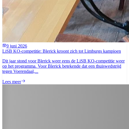
9 juni 2026
LiSB KO-competitie: Blerick kroont zich tot Limburgs kampioen
Dit jaar stond voor Blerick weer eens de LiSB KO-competitie weer
op het programma. Voor Blerick betekende dat een thuiswedstrijd
tegen Voerendaal,...
Lees meer