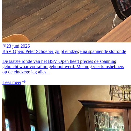
23 juni 2026
BSV Open: Peter Schoeber grijpt eindzege na spannende slotronde
De laatste ronde van het BSV Open heeft precies de spanning
gebracht waar vooraf op gehoopt werd. Met nog vier kanshebbers
op de eindzege lag alles...
Lees meer