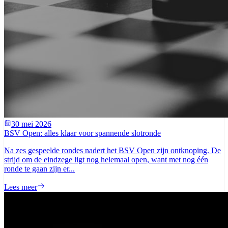
30 mei 2026
BSV Open: alles klaar voor spannende slotronde
Na zes gespeelde rondes nadert het BSV Open zijn ontknoping. De
strijd om de eindzege ligt nog helemaal open, want met nog één
ronde te gaan zijn er...
Lees meer