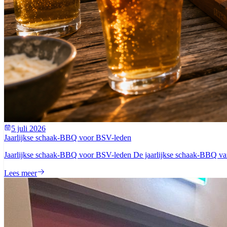
5 juli 2026
Jaarlijkse schaak-BBQ voor BSV-leden
Jaarlijkse schaak-BBQ voor BSV-leden De jaarlijkse schaak-BBQ van 
Lees meer