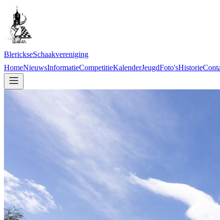
Blerickse
Schaakvereniging
Home
Nieuws
Informatie
Competitie
Kalender
Jeugd
Foto's
Historie
Conta