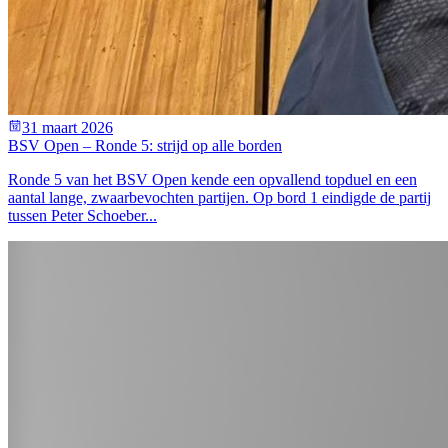
31 maart 2026
BSV Open – Ronde 5: strijd op alle borden
Ronde 5 van het BSV Open kende een opvallend topduel en een
aantal lange, zwaarbevochten partijen. Op bord 1 eindigde de partij
tussen Peter Schoeber...