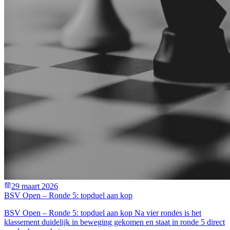
29 maart 2026
BSV Open – Ronde 5: topduel aan kop
BSV Open – Ronde 5: topduel aan kop Na vier rondes is het
klassement duidelijk in beweging gekomen en staat in ronde 5 direct