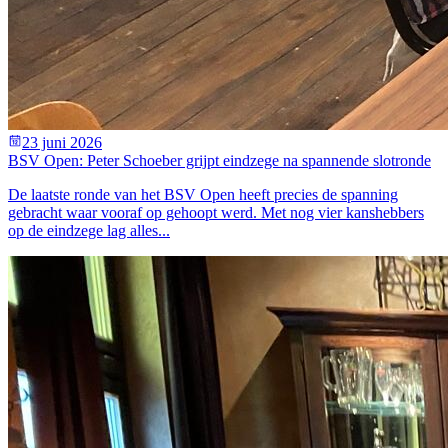
23 juni 2026
BSV Open: Peter Schoeber grijpt eindzege na spannende slotronde
De laatste ronde van het BSV Open heeft precies de spanning
gebracht waar vooraf op gehoopt werd. Met nog vier kanshebbers
op de eindzege lag alles...