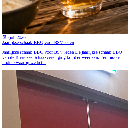
5 juli 2026
Jaarlijkse schaak-BBQ voor BSV-leden
Jaarlijkse schaak-BBQ voor BSV-leden De jaarlijkse schaak-BBQ
van de Blerickse Schaakvereniging komt er weer aan. Een mooie
traditie waarbij we het...