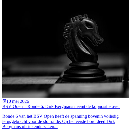
10 mei 2026
BSV Open – Ronde 6: Dirk Bergmans neemt de koppositie over
Ronde 6 van het BSV Open heeft de spanning bovenin volledig
teruggebracht voor de slotronde. Op het eerste bord deed Dirk
Bergmans uitstekende zaken...