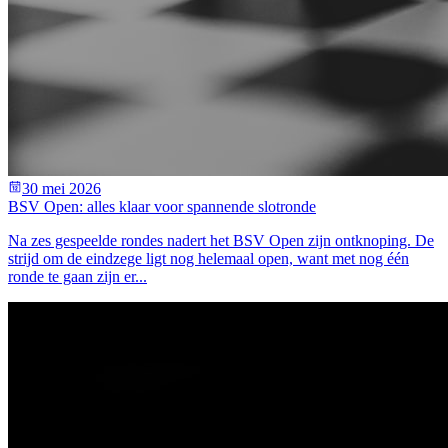
30 mei 2026
BSV Open: alles klaar voor spannende slotronde
Na zes gespeelde rondes nadert het BSV Open zijn ontknoping. De
strijd om de eindzege ligt nog helemaal open, want met nog één
ronde te gaan zijn er...