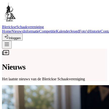
Blerickse
Schaakvereniging
Home
Nieuws
Informatie
Competitie
Kalender
Jeugd
Foto's
Historie
Conta
Inloggen
Nieuws
Het laatste nieuws van de Blerickse Schaakvereniging