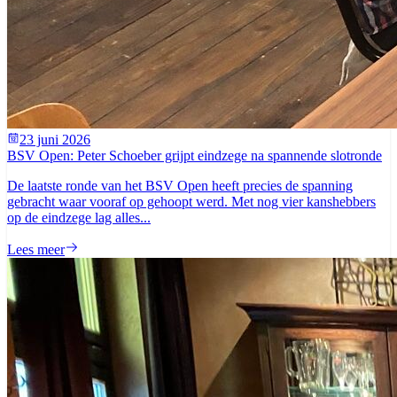
23 juni 2026
BSV Open: Peter Schoeber grijpt eindzege na spannende slotronde
De laatste ronde van het BSV Open heeft precies de spanning
gebracht waar vooraf op gehoopt werd. Met nog vier kanshebbers
op de eindzege lag alles...
Lees meer