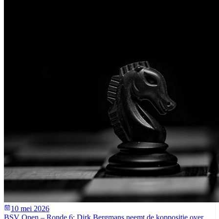
10 mei 2026
BSV Open – Ronde 6: Dirk Bergmans neemt de koppositie over