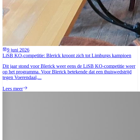
9 juni 2026
LiSB KO-competitie: Blerick kroont zich tot Limburgs kampioen
Dit jaar stond voor Blerick weer eens de LiSB KO-competitie weer
op het programma. Voor Blerick betekende dat een thuiswedstrijd
tegen Voerendaal,...
Lees meer