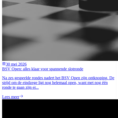
30 mei 2026
BSV Open: alles klaar voor spannende slotronde
Na zes gespeelde rondes nadert het BSV Open zijn ontknoping. De
strijd om de eindzege ligt nog helemaal open, want met nog één
ronde te gaan zijn er...
Lees meer