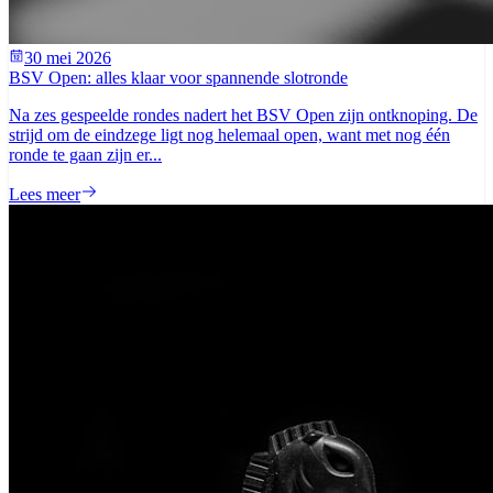
30 mei 2026
BSV Open: alles klaar voor spannende slotronde
Na zes gespeelde rondes nadert het BSV Open zijn ontknoping. De
strijd om de eindzege ligt nog helemaal open, want met nog één
ronde te gaan zijn er...
Lees meer