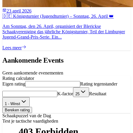
23 april 2026
🇩🇪 Königsturnier (Jugendturnier) – Sonntag, 26. April 👑
Am Sonntag, den 26. April, organisiert der Blerickse
Schaakvereniging das jährliche Königsturnier, Teil der Limburger
Jugend-Grand-Prix-Serie. Ein...
Lees meer
Aankomende Events
Geen aankomende evenementen
Rating calculator
Eigen rating
Rating tegenstander
K-factor
Resultaat
25
1 - Winst
Bereken rating
Schaakpuzzel van de Dag
Test je tactische vaardigheden