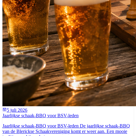
5 juli 2026
Jaarlijkse schaak-BBQ voor BSV-leden
Jaarlijkse schaak-BBQ voor BSV-leden De jaarlijkse schaak-BBQ
van de Blerickse Schaakvereniging komt er weer aan. Een mooie