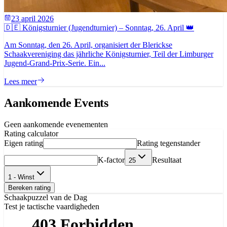
23 april 2026
🇩🇪 Königsturnier (Jugendturnier) – Sonntag, 26. April 👑
Am Sonntag, den 26. April, organisiert der Blerickse
Schaakvereniging das jährliche Königsturnier, Teil der Limburger
Jugend-Grand-Prix-Serie. Ein...
Lees meer
Aankomende Events
Geen aankomende evenementen
Rating calculator
Eigen rating
Rating tegenstander
K-factor
Resultaat
25
1 - Winst
Bereken rating
Schaakpuzzel van de Dag
Test je tactische vaardigheden