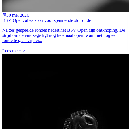
30 mei 2026
BSV Open: alles klaar voor spannende slotronde
Na zes gespeelde rondes nadert het BSV Open zijn ontknoping. De
strijd om de eindzege ligt nog helemaal open, want met nog één
ronde te gaan zijn er...
Lees meer