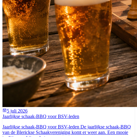
5 juli 2026
Jaarlijkse schaak-BBQ voor BSV-leden
Jaarlijkse schaak-BBQ voor BSV-leden De jaarlijkse schaak-BBQ
van de Blerickse Schaakvereniging komt er weer aan. Een mooie