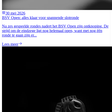
30 mei 2026
BSV Open: alles klaar voor spannende slotronde
Na zes gespeelde rondes nadert het BSV Open zijn ontknoping. De
strijd om de eindzege ligt nog helemaal open, want met nog één
ronde te gaan zijn er...
Lees meer