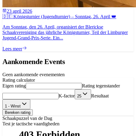
23 april 2026
🇩🇪 Königsturnier (Jugendturnier) – Sonntag, 26. April 👑
Am Sonntag, den 26. April, organisiert der Blerickse
Schaakvereniging das jährliche Königsturnier, Teil der Limburger
Jugend-Grand-Prix-Serie. Ein...
Lees meer
Aankomende Events
Geen aankomende evenementen
Rating calculator
Eigen rating
Rating tegenstander
K-factor
Resultaat
25
1 - Winst
Bereken rating
Schaakpuzzel van de Dag
Test je tactische vaardigheden