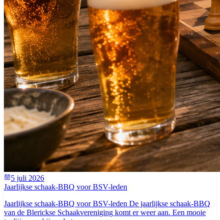
5 juli 2026
Jaarlijkse schaak-BBQ voor BSV-leden
Jaarlijkse schaak-BBQ voor BSV-leden De jaarlijkse schaak-BBQ
van de Blerickse Schaakvereniging komt er weer aan. Een mooie