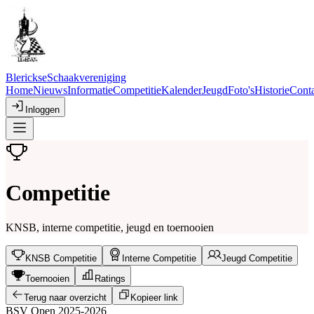
Blerickse
Schaakvereniging
Home
Nieuws
Informatie
Competitie
Kalender
Jeugd
Foto's
Historie
Conta
Inloggen
Competitie
KNSB, interne competitie, jeugd en toernooien
KNSB Competitie
Interne Competitie
Jeugd Competitie
Toernooien
Ratings
Terug naar overzicht
Kopieer link
BSV Open 2025-2026