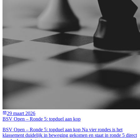
29 maart 2026
BSV Open – Ronde 5: topduel aan kop
BSV Open – Ronde 5: topduel aan kop Na vier rondes is het
klassement duidelijk in beweging gekomen en staat in ronde 5 direct