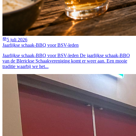
5 juli 2026
Jaarlijkse schaak-BBQ voor BSV-leden
Jaarlijkse schaak-BBQ voor BSV-leden De jaarlijkse schaak-BBQ
van de Blerickse Schaakvereniging komt er weer aan. Een mooie
traditie waarbij we het...