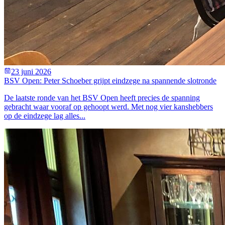
23 juni 2026
BSV Open: Peter Schoeber grijpt eindzege na spannende slotronde
De laatste ronde van het BSV Open heeft precies de spanning
gebracht waar vooraf op gehoopt werd. Met nog vier kanshebbers
op de eindzege lag alles...