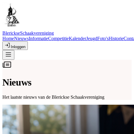
Blerickse
Schaakvereniging
Home
Nieuws
Informatie
Competitie
Kalender
Jeugd
Foto's
Historie
Conta
Inloggen
Nieuws
Het laatste nieuws van de Blerickse Schaakvereniging