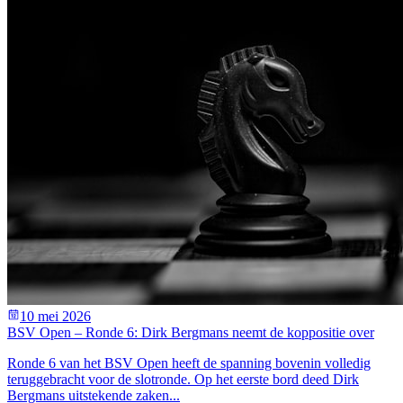
10 mei 2026
BSV Open – Ronde 6: Dirk Bergmans neemt de koppositie over
Ronde 6 van het BSV Open heeft de spanning bovenin volledig
teruggebracht voor de slotronde. Op het eerste bord deed Dirk
Bergmans uitstekende zaken...