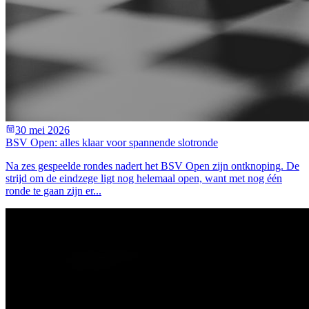
30 mei 2026
BSV Open: alles klaar voor spannende slotronde
Na zes gespeelde rondes nadert het BSV Open zijn ontknoping. De
strijd om de eindzege ligt nog helemaal open, want met nog één
ronde te gaan zijn er...