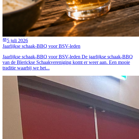
5 juli 2026
Jaarlijkse schaak-BBQ voor BSV-leden
Jaarlijkse schaak-BBQ voor BSV-leden De jaarlijkse schaak-BBQ
van de Blerickse Schaakvereniging komt er weer aan. Een mooie
traditie waarbij we het...