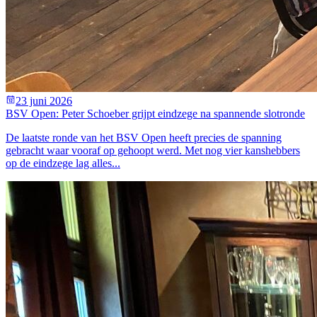
23 juni 2026
BSV Open: Peter Schoeber grijpt eindzege na spannende slotronde
De laatste ronde van het BSV Open heeft precies de spanning
gebracht waar vooraf op gehoopt werd. Met nog vier kanshebbers
op de eindzege lag alles...