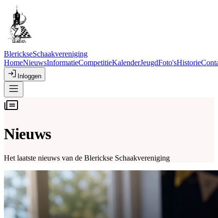
Blerickse
Schaakvereniging
Home
Nieuws
Informatie
Competitie
Kalender
Jeugd
Foto's
Historie
Conta
Inloggen
Nieuws
Het laatste nieuws van de Blerickse Schaakvereniging