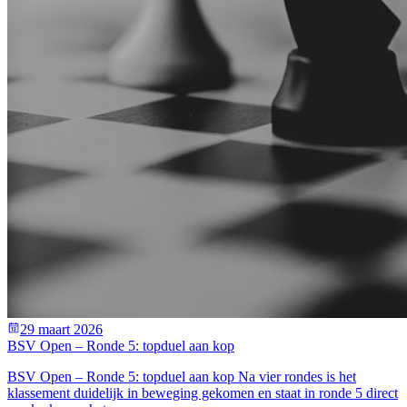
29 maart 2026
BSV Open – Ronde 5: topduel aan kop
BSV Open – Ronde 5: topduel aan kop Na vier rondes is het
klassement duidelijk in beweging gekomen en staat in ronde 5 direct