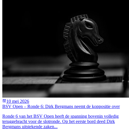
10 mei 2026
BSV Open – Ronde 6: Dirk Bergmans neemt de koppositie over
Ronde 6 van het BSV Open heeft de spanning bovenin volledig
teruggebracht voor de slotronde. Op het eerste bord deed Dirk
Bergmans uitstekende zaken...