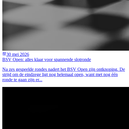
30 mei 2026
BSV Open: alles klaar voor spannende slotronde
Na zes gespeelde rondes nadert het BSV Open zijn ontknoping. De
strijd om de eindzege ligt nog helemaal open, want met nog één
ronde te gaan zijn er...