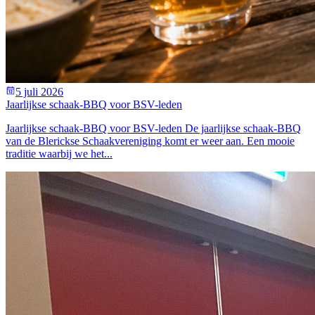
5 juli 2026
Jaarlijkse schaak-BBQ voor BSV-leden
Jaarlijkse schaak-BBQ voor BSV-leden De jaarlijkse schaak-BBQ
van de Blerickse Schaakvereniging komt er weer aan. Een mooie
traditie waarbij we het...