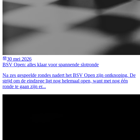
30 mei 2026
BSV Open: alles klaar voor spannende slotronde
Na zes gespeelde rondes nadert het BSV Open zijn ontknoping. De
strijd om de eindzege ligt nog helemaal open, want met nog één
ronde te gaan zijn er...