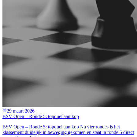
29 maart 2026
BSV Open – Ronde 5: topduel aan kop
BSV Open – Ronde 5: topduel aan kop Na vier rondes is het
klassement duidelijk in beweging gekomen en staat in ronde 5 direct