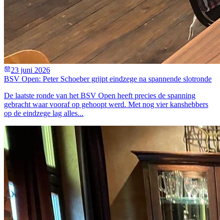
23 juni 2026
BSV Open: Peter Schoeber grijpt eindzege na spannende slotronde
De laatste ronde van het BSV Open heeft precies de spanning
gebracht waar vooraf op gehoopt werd. Met nog vier kanshebbers
op de eindzege lag alles...