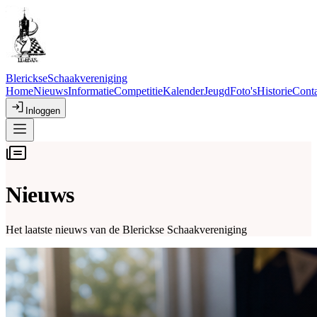
Blerickse
Schaakvereniging
Home
Nieuws
Informatie
Competitie
Kalender
Jeugd
Foto's
Historie
Conta
Inloggen
Nieuws
Het laatste nieuws van de Blerickse Schaakvereniging