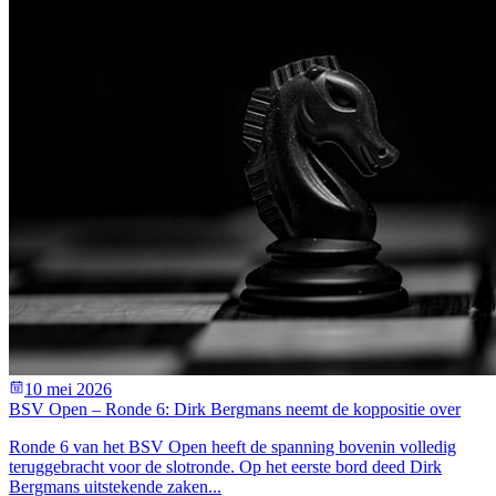
10 mei 2026
BSV Open – Ronde 6: Dirk Bergmans neemt de koppositie over
Ronde 6 van het BSV Open heeft de spanning bovenin volledig
teruggebracht voor de slotronde. Op het eerste bord deed Dirk
Bergmans uitstekende zaken...