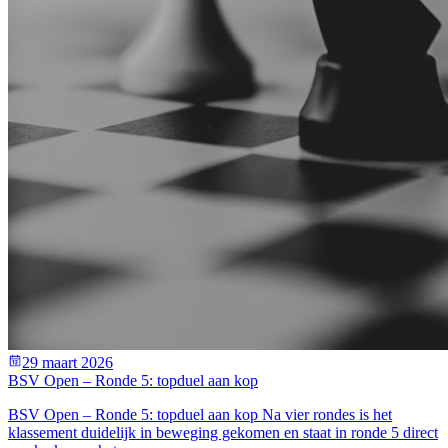
29 maart 2026
BSV Open – Ronde 5: topduel aan kop
BSV Open – Ronde 5: topduel aan kop Na vier rondes is het
klassement duidelijk in beweging gekomen en staat in ronde 5 direct