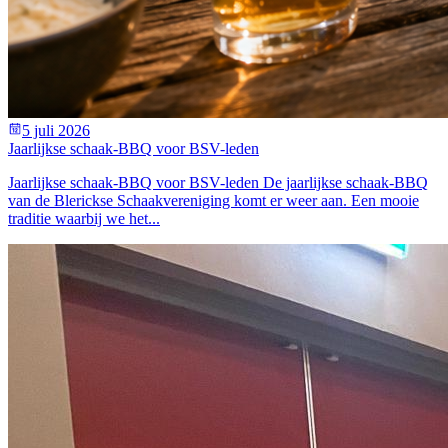
5 juli 2026
Jaarlijkse schaak-BBQ voor BSV-leden
Jaarlijkse schaak-BBQ voor BSV-leden De jaarlijkse schaak-BBQ
van de Blerickse Schaakvereniging komt er weer aan. Een mooie
traditie waarbij we het...