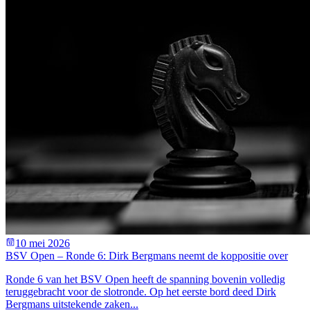
10 mei 2026
BSV Open – Ronde 6: Dirk Bergmans neemt de koppositie over
Ronde 6 van het BSV Open heeft de spanning bovenin volledig
teruggebracht voor de slotronde. Op het eerste bord deed Dirk
Bergmans uitstekende zaken...