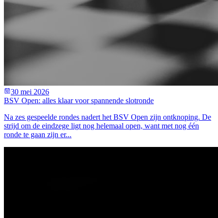
30 mei 2026
BSV Open: alles klaar voor spannende slotronde
Na zes gespeelde rondes nadert het BSV Open zijn ontknoping. De
strijd om de eindzege ligt nog helemaal open, want met nog één
ronde te gaan zijn er...