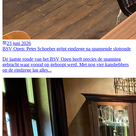
23 juni 2026
BSV Open: Peter Schoeber grijpt eindzege na spannende slotronde
De laatste ronde van het BSV Open heeft precies de spanning
gebracht waar vooraf op gehoopt werd. Met nog vier kanshebbers
op de eindzege lag alles...