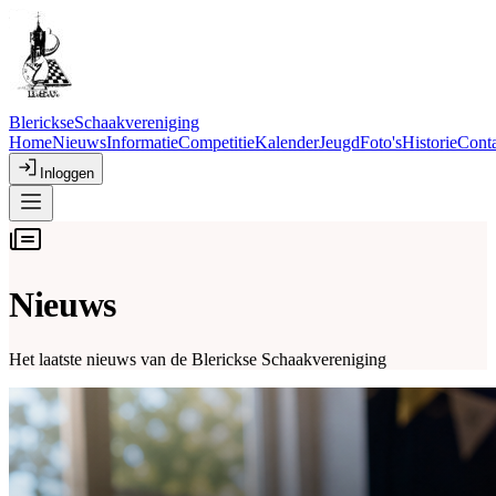
Blerickse
Schaakvereniging
Home
Nieuws
Informatie
Competitie
Kalender
Jeugd
Foto's
Historie
Conta
Inloggen
Nieuws
Het laatste nieuws van de Blerickse Schaakvereniging