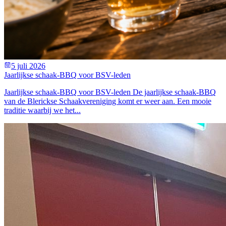
5 juli 2026
Jaarlijkse schaak-BBQ voor BSV-leden
Jaarlijkse schaak-BBQ voor BSV-leden De jaarlijkse schaak-BBQ
van de Blerickse Schaakvereniging komt er weer aan. Een mooie
traditie waarbij we het...