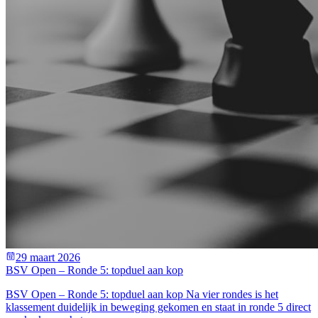
29 maart 2026
BSV Open – Ronde 5: topduel aan kop
BSV Open – Ronde 5: topduel aan kop Na vier rondes is het
klassement duidelijk in beweging gekomen en staat in ronde 5 direct