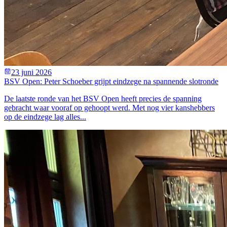
23 juni 2026
BSV Open: Peter Schoeber grijpt eindzege na spannende slotronde
De laatste ronde van het BSV Open heeft precies de spanning
gebracht waar vooraf op gehoopt werd. Met nog vier kanshebbers
op de eindzege lag alles...