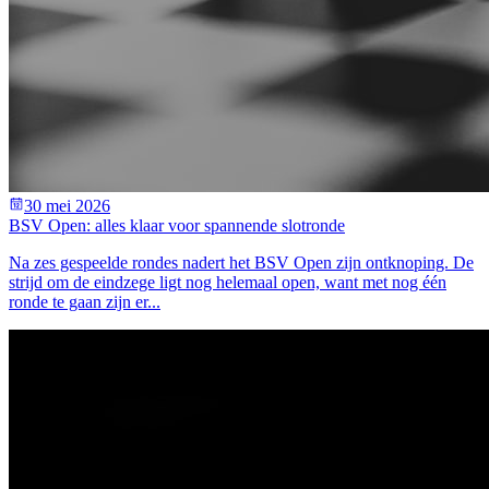
30 mei 2026
BSV Open: alles klaar voor spannende slotronde
Na zes gespeelde rondes nadert het BSV Open zijn ontknoping. De
strijd om de eindzege ligt nog helemaal open, want met nog één
ronde te gaan zijn er...