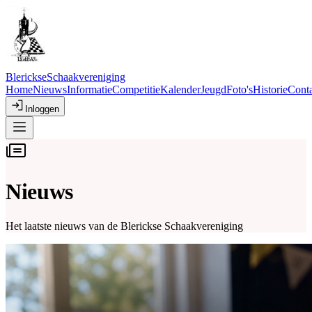
Blerickse
Schaakvereniging
Home
Nieuws
Informatie
Competitie
Kalender
Jeugd
Foto's
Historie
Conta
Inloggen
Nieuws
Het laatste nieuws van de Blerickse Schaakvereniging