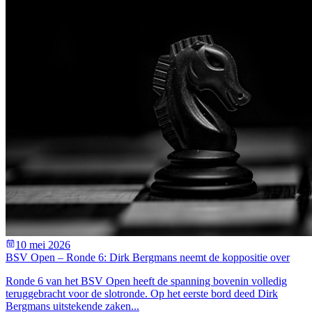
10 mei 2026
BSV Open – Ronde 6: Dirk Bergmans neemt de koppositie over
Ronde 6 van het BSV Open heeft de spanning bovenin volledig
teruggebracht voor de slotronde. Op het eerste bord deed Dirk
Bergmans uitstekende zaken...