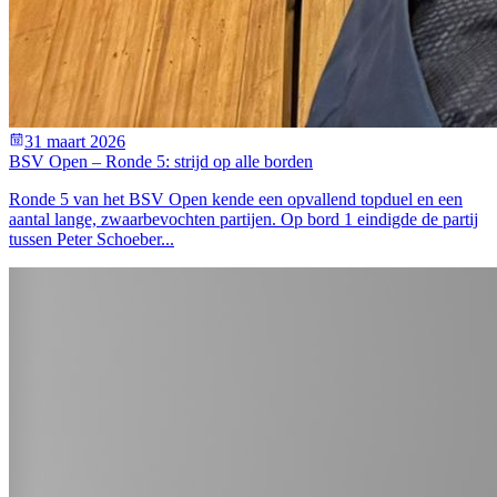
31 maart 2026
BSV Open – Ronde 5: strijd op alle borden
Ronde 5 van het BSV Open kende een opvallend topduel en een
aantal lange, zwaarbevochten partijen. Op bord 1 eindigde de partij
tussen Peter Schoeber...