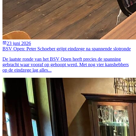
23 juni 2026
BSV Open: Peter Schoeber grijpt eindzege na spannende slotronde
De laatste ronde van het BSV Open heeft precies de spanning
gebracht waar vooraf op gehoopt werd. Met nog vier kanshebbers
op de eindzege lag alles...