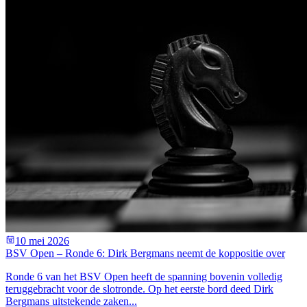
10 mei 2026
BSV Open – Ronde 6: Dirk Bergmans neemt de koppositie over
Ronde 6 van het BSV Open heeft de spanning bovenin volledig
teruggebracht voor de slotronde. Op het eerste bord deed Dirk
Bergmans uitstekende zaken...