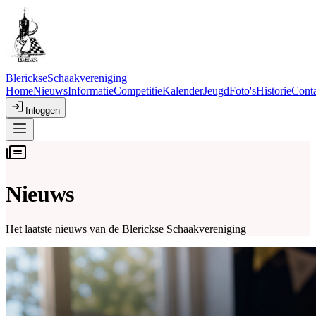
Blerickse
Schaakvereniging
Home
Nieuws
Informatie
Competitie
Kalender
Jeugd
Foto's
Historie
Conta
Inloggen
Nieuws
Het laatste nieuws van de Blerickse Schaakvereniging